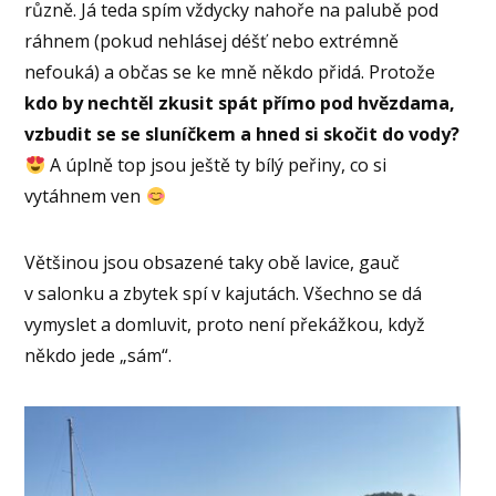
různě. Já teda spím vždycky nahoře na palubě pod
ráhnem (pokud nehlásej déšť nebo extrémně
nefouká) a občas se ke mně někdo přidá. Protože
kdo by nechtěl zkusit spát přímo pod hvězdama,
vzbudit se se sluníčkem a hned si skočit do vody?
A úplně top jsou ještě ty bílý peřiny, co si
vytáhnem ven
Většinou jsou obsazené taky obě lavice, gauč
v salonku a zbytek spí v kajutách. Všechno se dá
vymyslet a domluvit, proto není překážkou, když
někdo jede „sám“.