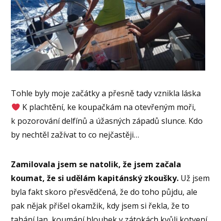
Tohle byly moje začátky a přesně tady vznikla láska
K plachtění, ke koupačkám na otevřeným moři,
k pozorování delfínů a úžasných západů slunce. Kdo
by nechtěl zažívat to co nejčastěji…
Zamilovala jsem se natolik, že jsem začala
koumat, že si udělám kapitánský zkoušky.
Už jsem
byla fakt skoro přesvědčená, že do toho půjdu, ale
pak nějak přišel okamžik, kdy jsem si řekla, že to
tahání lan, koumání hloubek v zátokách kvůli kotvení,