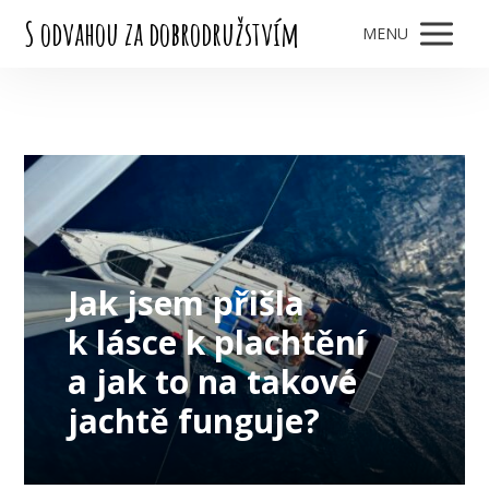
S odvahou za dobrodružstvím
MENU
Jak jsem přišla
k lásce k plachtění
a jak to na takové
jachtě funguje?