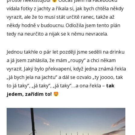
prostě neexistujou!
Občas jsem na Facebooku
vídala fotky z jachty a říkala si, jak bych chtěla někdy
vyrazit, ale že to musí stát určitě ranec, takže až
někdy hodně v budoucnu. Odložila jsem tento plán
tedy na neurčito a nijak se k němu nevracela.
Jednou takhle o pár let později jsme seděli na drinku
a já jsem zahlásila, že mám „roupy“ a chci někam
vyrazit. Jaký bylo překvapení, když jedna známá řekla
„já bych jela na jachtu“ a dál se ozvalo „ty joooo, tak
to já taky“, „já taky“, „já taky“….a ona řekla –
tak
jedem, zařídím to!