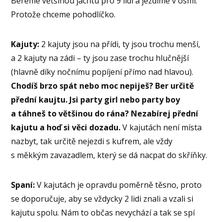
Bereme většinou jachtu pro 9 lidí a jezdíme v osmi.
Protože chceme pohodlíčko.
Kajuty:
2 kajuty jsou na přídi, ty jsou trochu menší,
a 2 kajuty na zádi – ty jsou zase trochu hlučnější
(hlavně díky nočnímu popíjení přímo nad hlavou).
Chodíš brzo spát nebo moc nepiješ? Ber určitě
přední kaujtu. Jsi party girl nebo party boy
a táhneš to většinou do rána? Nezabírej přední
kajutu a hoď si věci dozadu.
V kajutách není místa
nazbyt, tak určitě nejezdi s kufrem, ale vždy
s měkkým zavazadlem, který se dá nacpat do skříňky.
Spaní:
V kajutách je opravdu poměrně těsno, proto
se doporučuje, aby se vždycky 2 lidi znali a vzali si
kajutu spolu. Nám to občas nevychází a tak se spí