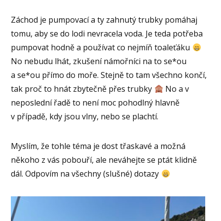
Záchod je pumpovací a ty zahnutý trubky pomáhaj
tomu, aby se do lodi nevracela voda. Je teda potřeba
pumpovat hodně a používat co nejmíň toaleťáku
No nebudu lhát, zkušení námořníci na to se*ou
a se*ou přímo do moře. Stejně to tam všechno končí,
tak proč to hnát zbytečně přes trubky
No a v
neposlední řadě to není moc pohodlný hlavně
v případě, kdy jsou vlny, nebo se plachtí.
Myslím, že tohle téma je dost třaskavé a možná
někoho z vás pobouří, ale neváhejte se ptát klidně
dál. Odpovím na všechny (slušné) dotazy