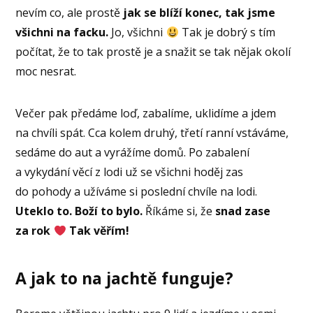
nevím co, ale prostě
jak se blíží konec, tak jsme
všichni na facku.
Jo, všichni
Tak je dobrý s tím
počítat, že to tak prostě je a snažit se tak nějak okolí
moc nesrat.
Večer pak předáme loď, zabalíme, uklidíme a jdem
na chvíli spát. Cca kolem druhý, třetí ranní vstáváme,
sedáme do aut a vyrážíme domů. Po zabalení
a vykydání věcí z lodi už se všichni hoděj zas
do pohody a užíváme si poslední chvíle na lodi.
Uteklo to. Boží to bylo.
Říkáme si, že
snad zase
za rok
Tak věřím!
A jak to na jachtě funguje?