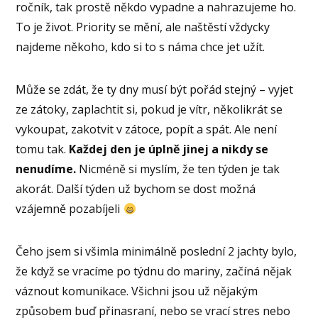
ročník, tak prostě někdo vypadne a nahrazujeme ho.
To je život. Priority se mění, ale naštěstí vždycky
najdeme někoho, kdo si to s náma chce jet užít.
Může se zdát, že ty dny musí být pořád stejný – vyjet
ze zátoky, zaplachtit si, pokud je vítr, několikrát se
vykoupat, zakotvit v zátoce, popít a spát. Ale není
tomu tak.
Každej den je úplně jinej a nikdy se
nenudíme.
Nicméně si myslím, že ten týden je tak
akorát. Další týden už bychom se dost možná
vzájemně pozabíjeli
Čeho jsem si všimla minimálně poslední 2 jachty bylo,
že když se vracíme po týdnu do mariny, začíná nějak
váznout komunikace. Všichni jsou už nějakým
způsobem buď přinasraní, nebo se vrací stres nebo