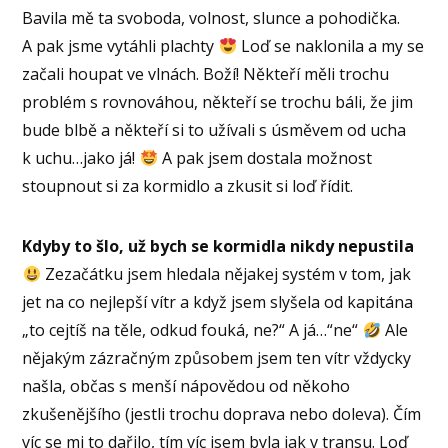
Bavila mě ta svoboda, volnost, slunce a pohodička.
A pak jsme vytáhli plachty
Loď se naklonila a my se
začali houpat ve vlnách. Boží! Někteří měli trochu
problém s rovnováhou, někteří se trochu báli, že jim
bude blbě a někteří si to užívali s úsměvem od ucha
k uchu…jako já!
A pak jsem dostala možnost
stoupnout si za kormidlo a zkusit si loď řídit.
Kdyby to šlo, už bych se kormidla nikdy nepustila
Zezačátku jsem hledala nějakej systém v tom, jak
jet na co nejlepší vítr a když jsem slyšela od kapitána
„to cejtíš na těle, odkud fouká, ne?“ A já…“ne“
Ale
nějakým zázračným způsobem jsem ten vítr vždycky
našla, občas s menší nápovědou od někoho
zkušenějšího (jestli trochu doprava nebo doleva). Čím
víc se mi to dařilo, tím víc jsem byla jak v transu. Loď