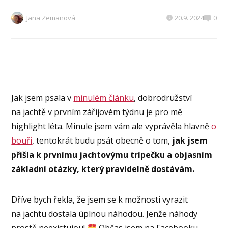
Jana Zemanová
20.9. 2024
0
Jak jsem psala v
minulém článku
, dobrodružství
na jachtě v prvním zářijovém týdnu je pro mě
highlight léta. Minule jsem vám ale vyprávěla hlavně
o
bouři
, tentokrát budu psát obecně o tom,
jak jsem
přišla k prvnímu jachtovýmu trípečku a objasním
základní otázky, který pravidelně dostávám.
Dříve bych řekla, že jsem se k možnosti vyrazit
na jachtu dostala úplnou náhodou. Jenže náhody