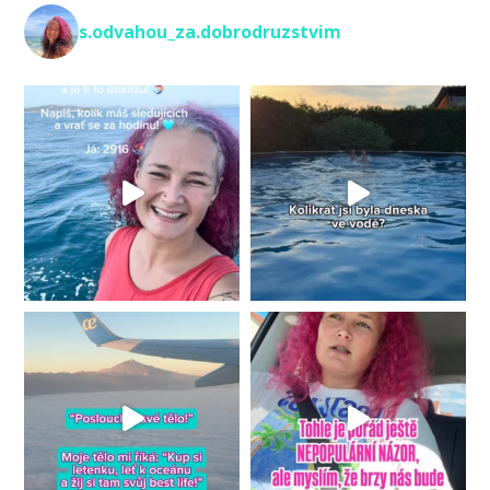
s.odvahou_za.dobrodruzstvim