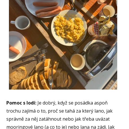
Pomoc s lodí:
Je dobrý, když se posádka aspoň
trochu zajímá o to, proč se tahá za který lano, jak
správně za něj zatáhnout nebo jak třeba uvázat
mooringové lano (a co to je) nebo lana na zádi. Jak