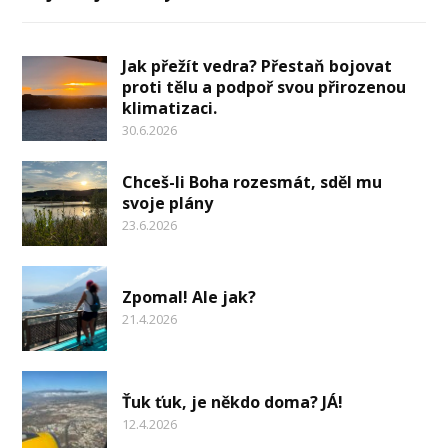
Jak přežít vedra? Přestaň bojovat
proti tělu a podpoř svou přirozenou
klimatizaci.
30.6.2026
Chceš-li Boha rozesmát, sděl mu
svoje plány
23.6.2026
Zpomal! Ale jak?
21.4.2026
Ťuk ťuk, je někdo doma? JÁ!
12.4.2026