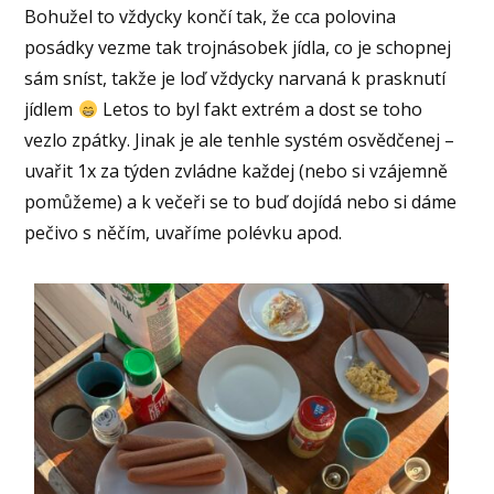
Bohužel to vždycky končí tak, že cca polovina
posádky vezme tak trojnásobek jídla, co je schopnej
sám sníst, takže je loď vždycky narvaná k prasknutí
jídlem
Letos to byl fakt extrém a dost se toho
vezlo zpátky. Jinak je ale tenhle systém osvědčenej –
uvařit 1x za týden zvládne každej (nebo si vzájemně
pomůžeme) a k večeři se to buď dojídá nebo si dáme
pečivo s něčím, uvaříme polévku apod.