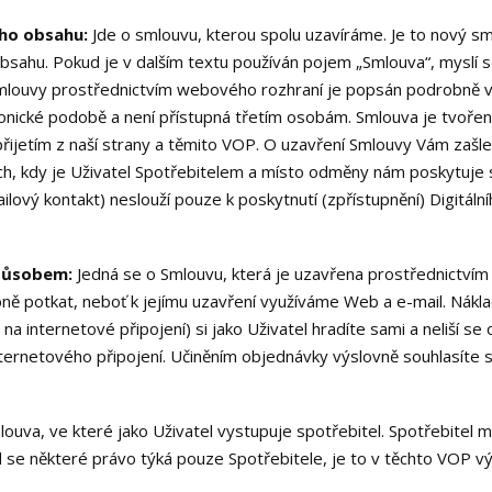
ího obsahu:
Jde o smlouvu, kterou spolu uzavíráme. Je to nový sm
obsahu. Pokud je v dalším textu používán pojem „Smlouva“, myslí 
 Smlouvy prostřednictvím webového rozhraní je popsán podrobně v
ronické podobě a není přístupná třetím osobám. Smlouva je tvoře
řijetím z naší strany a těmito VOP. O uzavření Smlouvy Vám zaš
ech, kdy je Uživatel Spotřebitelem a místo odměny nám poskytuje
ilový kontakt) neslouží pouze k poskytnutí (zpřístupnění) Digitál
působem:
Jedná se o Smlouvu, která je uzavřena prostřednictvím 
ně potkat, neboť k jejímu uzavření využíváme Web a e-mail. Nákl
na internetové připojení) si jako Uživatel hradíte sami a neliší 
ernetového připojení. Učiněním objednávky výslovně souhlasíte 
louva, ve které jako Uživatel vystupuje spotřebitel. Spotřebitel
d se některé právo týká pouze Spotřebitele, je to v těchto VOP výs