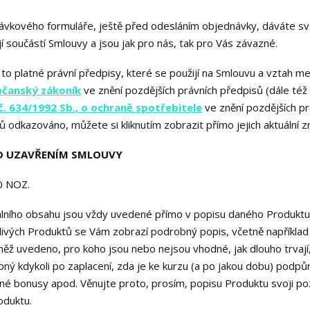
vkového formuláře, ještě před odesláním objednávky, dáváte sv
í součástí Smlouvy a jsou jak pro nás, tak pro Vás závazné.
to platné právní předpisy, které se použijí na Smlouvu a vztah me
občanský zákoník
ve znění pozdějších právních předpisů (dále též 
č. 634/1992 Sb., o ochraně spotřebitele
ve znění pozdějších pr
ů odkazováno, můžete si kliknutím zobrazit přímo jejich aktuální zn
ŘED UZAVŘENÍM SMLOUVY
20 NOZ.
tálního obsahu jsou vždy uvedené přímo v popisu daného Produktu 
otlivých Produktů se Vám zobrazí podrobný popis, včetně napříkla
něž uvedeno, pro koho jsou nebo nejsou vhodné, jak dlouho trvají,
pný kdykoli po zaplacení, zda je ke kurzu (a po jakou dobu) podp
ané bonusy apod. Věnujte proto, prosím, popisu Produktu svoji po
oduktu.