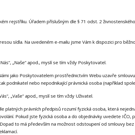
kém rejstříku. Úřadem příslušným dle § 71 odst. 2 živnostenskéh
resou sídla. Na uvedeném e-mailu jsme Vám k dispozici pro běžnou
Nás“, „Naše“ apod., myslí se tím vždy Poskytovatel.
Námi jako Poskytovatelem prostřednictvím Webu uzavře smlouvu o
tak podnikatel nebo nepodnikající právnická osoba (například spol
s“, „Vaše“ apod., myslí se tím vždy Uživatel.
e platných právních předpisů rozumí fyzická osoba, která nejedná
olání. Pokud jste fyzická osoba a do objednávky uvedete IČO, pr
el. Dopad to má především na možnost odstoupení od smlouvy bez
eklamací.