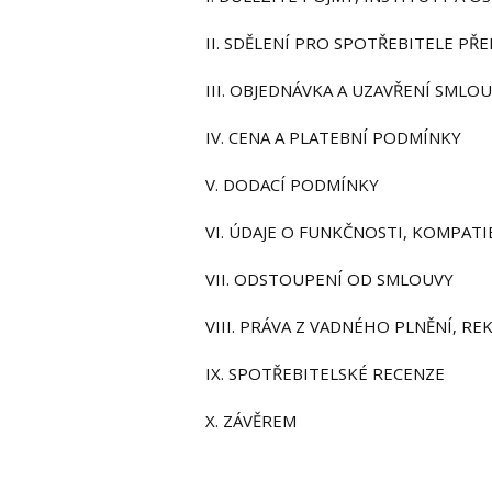
II. SDĚLENÍ PRO SPOTŘEBITELE P
III. OBJEDNÁVKA A UZAVŘENÍ SMLO
IV. CENA A PLATEBNÍ PODMÍNKY
V. DODACÍ PODMÍNKY
VI. ÚDAJE O FUNKČNOSTI, KOMPAT
VII. ODSTOUPENÍ OD SMLOUVY
VIII. PRÁVA Z VADNÉHO PLNĚNÍ, R
IX. SPOTŘEBITELSKÉ RECENZE
X. ZÁVĚREM