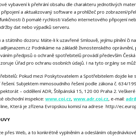
ové vybavení k přehrání obsahu dle charakteru jednotlivých mater
ční připojení a aktualizovaný software a prohlížeč pro zobrazení/
unkčnosti či pomalé rychlosti Vašeho internetového připojení ne
údržby dat nebo výpadků serveru.
 a státního dozoru: Máte-li k uzavřené Smlouvě, jejímu plnění či naš
nca@janazem.cz Podnikáme na základě živnostenského oprávnění, 
ováním předpisů o ochraně spotřebitelů provádí především Česká
zoruje Úřad pro ochranu osobních údajů. I na tyto orgány se můž
třebitelů: Pokud mezi Poskytovatelem a Spotřebitelem dojde ke 
 řešení. Subjektem mimosoudního řešení podle zákona č. 634/1992
spektorát – oddělení ADR, Štěpánská 15, 120 00 Praha 2. Vešker
ké obchodní inspekce:
www.coi.cz
,
www.adr.coi.cz
, e-mail:
adr@
-line, Která je zřízena Evropskou komisí na adrese http://ec.eur
OUVY
ze přes Web, a to konkrétně vyplněním a odesláním objednávkové