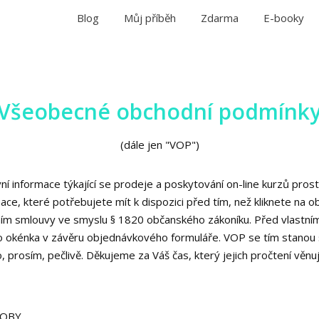
Blog
Můj příběh
Zdarma
E-booky
Všeobecné obchodní podmínk
(dále jen "VOP")
ní informace týkající se prodeje a poskytování on-line kurzů pro
, které potřebujete mít k dispozici před tím, než kliknete na obje
ním smlouvy ve smyslu § 1820 občanského zákoníku. Před vlastní
ho okénka v závěru objednávkového formuláře. VOP se tím stanou
o, prosím, pečlivě. Děkujeme za Váš čas, který jejich pročtení věnu
SOBY