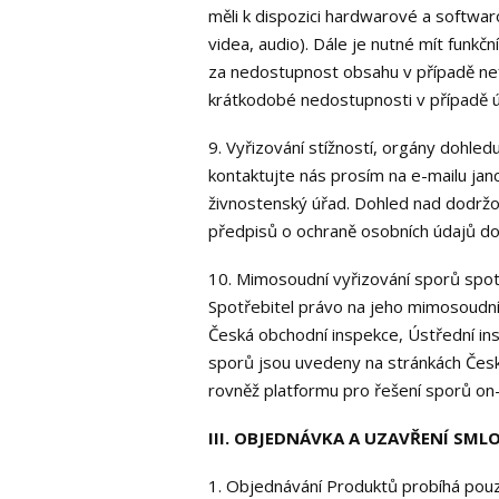
měli k dispozici hardwarové a softwar
videa, audio). Dále je nutné mít funk
za nedostupnost obsahu v případě nef
krátkodobé nedostupnosti v případě 
9. Vyřizování stížností, orgány dohledu
kontaktujte nás prosím na e-mailu ja
živnostenský úřad. Dohled nad dodrž
předpisů o ochraně osobních údajů do
10. Mimosoudní vyřizování sporů spo
Spotřebitel právo na jeho mimosoudní
Česká obchodní inspekce, Ústřední in
sporů jsou uvedeny na stránkách Čes
rovněž platformu pro řešení sporů on
III. OBJEDNÁVKA A UZAVŘENÍ SML
1. Objednávání Produktů probíhá pou