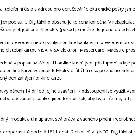
a, telefonní číslo a adresu pro doručování elektronické pošty jsme ji
jich popisu. U Digitálního obsahu je to cena konečná. V rekapitu
 všechny objednané Produkty (pokud je možné do jedné objednávk
nkovním převodem nebo rychlým on-line bankovním převodem pros
ne platební kartou VISA, VISA elektron, MasterCard, Maestro pro
uvedené v popisu na Webu. U on-line kurzů jsou přístupové údaje po
o on-line kurzu vstoupit kdykoli v průběhu roku po zaplacení kup
ný den zahájení on-line kurzu.
uvy během 14 dní od jejího uzavření. K odstoupení lze využít vzor
 anebo odstoupit jakoukoli jinou formou tak, aby bylo zřejmé, od 
.
dný Produkt a tím uplatnit svá práva z vadného plnění. Podrobnost
interoperabilitě podle § 1811 odst. 2 písm. h) a i) NOZ: Digitální o