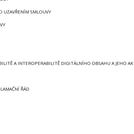
ŘED UZAVŘENÍM SMLOUVY
UVY
IBILITĚ A INTEROPERABILITĚ DIGITÁLNÍHO OBSAHU A JEHO A
EKLAMAČNÍ ŘÁD