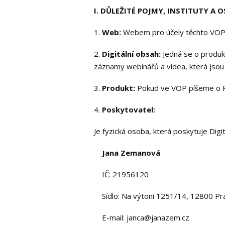
I. DŮLEŽITÉ POJMY, INSTITUTY A 
1.
Web:
Webem pro účely těchto VO
2.
Digitální obsah:
Jedná se o produkt
záznamy webinářů a videa, která jsou s
3.
Produkt:
Pokud ve VOP píšeme o Pr
4.
Poskytovatel:
Je fyzická osoba, která poskytuje Dig
Jana Zemanová
IČ: 21956120
Sídlo: Na výtoni 1251/14, 12800 Pr
E-mail: janca@janazem.cz