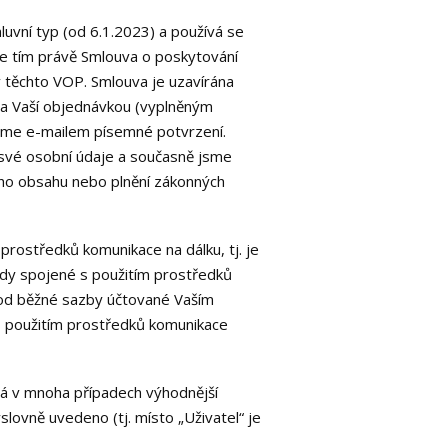
luvní typ (od 6.1.2023) a používá se
se tím právě Smlouva o poskytování
 těchto VOP. Smlouva je uzavírána
na Vaší objednávkou (vyplněným
leme e-mailem písemné potvrzení.
 své osobní údaje a současně jsme
ního obsahu nebo plnění zákonných
prostředků komunikace na dálku, tj. je
ady spojené s použitím prostředků
se od běžné sazby účtované Vaším
s použitím prostředků komunikace
 má v mnoha případech výhodnější
lovně uvedeno (tj. místo „Uživatel“ je