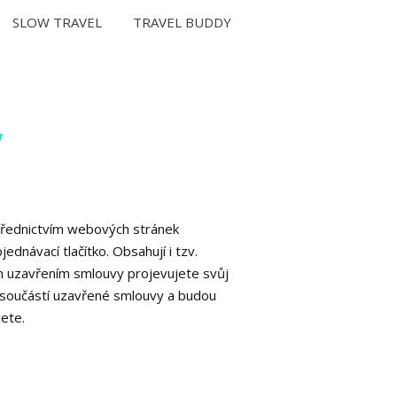
SLOW TRAVEL
TRAVEL BUDDY
y
střednictvím webových stránek
dnávací tlačítko. Obsahují i tzv.
m uzavřením smlouvy projevujete svůj
 součástí uzavřené smlouvy a budou
jete.