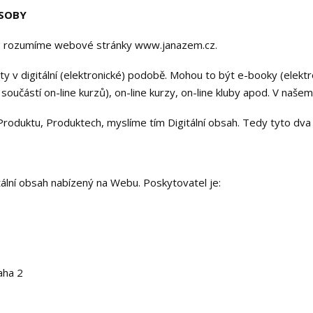
OSOBY
P rozumíme webové stránky www.janazem.cz.
y v digitální (elektronické) podobě. Mohou to být e-booky (elektro
oučástí on-line kurzů), on-line kurzy, on-line kluby apod. V našem 
oduktu, Produktech, myslíme tím Digitální obsah. Tedy tyto dv
itální obsah nabízený na Webu. Poskytovatel je:
aha 2