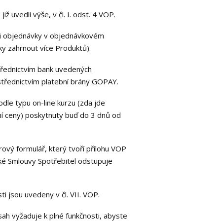
ž uvedli výše, v čl. I. odst. 4 VOP.
laci objednávky v objednávkovém
y zahrnout více Produktů).
třednictvím bank uvedených
střednictvím platební brány GOPAY.
dle typu on-line kurzu (zda jde
ní ceny) poskytnuty buď do 3 dnů od
ový formulář, který tvoří přílohu VOP
jaké Smlouvy Spotřebitel odstupuje
i jsou uvedeny v čl. VII. VOP.
bsah vyžaduje k plné funkčnosti, abyste