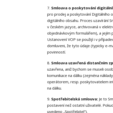
7.
Smlouva o poskytování digitáln
pro prodej a poskytování Digitálního 
digitálního obsahu. Proces uzavírání
v českém jazyce, archivovaná v elekt
objednávkovým formulářem), a jejím p
Ustanovení VOP se použijí i v případ
domluveni, že tyto údaje (typicky e-ma
povinností.
8.
Smlouva uzavřená distančním z
uzavřena, aniž bychom se museli osob
komunikace na dálku (zejména náklady 
operátorem, resp. poskytovatelem int
na dálku.
9.
Spotřebitelská smlouva:
Je to Sm
postavení než ostatní uživatelé. Poku
uvedeno „Spotřebitel“).