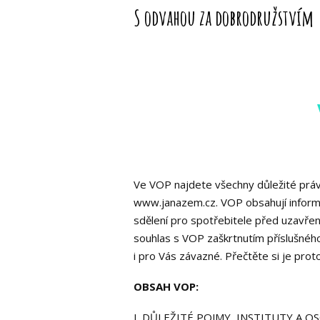
S odvahou za dobrodružstvím
Ve VOP najdete všechny důležité práv
www.janazem.cz. VOP obsahují informace
sdělení pro spotřebitele před uzavře
souhlas s VOP zaškrtnutím příslušné
i pro Vás závazné. Přečtěte si je prot
OBSAH VOP:
I. DŮLEŽITÉ POJMY, INSTITUTY A O