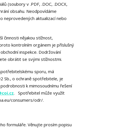
iálů (soubory v .PDF, .DOC, .DOCX,
přehrání obsahu. Neodpovídáme
bo neprovedených aktualizací nebo
í činnosti nějakou stížnost,
proto kontrolním orgánem je příslušný
 obchodní inspekce. Dodržování
ete obrátit se svými stížnostmi.
spotřebitelskému sporu, má
 Sb., o ochraně spotřebitele, je
é podrobnosti k mimosoudnímu řešení
coi.cz
. Spotřebitel může využít
opa.eu/consumers/odr/.
ho formuláře. Věnujte prosím popisu