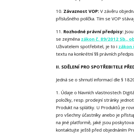
10.
Závaznost VOP:
V závěru objedná
příslušného políčka. Tím se VOP stávaj
11.
Rozhodné právní předpisy:
Jsou 
se zejména
zákon č. 89/2012 Sb., 
Uživatelem spotřebitel, je to i
zákon 
textu na konkrétní §§ právních předpis
II. SDĚLENÍ PRO SPOTŘEBITELE P
Jedná se o shrnutí informací dle § 18
1. Údaje o hlavních vlastnostech Digi
položky, resp. prodejní stránky jedn
Produkt na splátky. U Produktů je rov
pro všechny účastníky anebo je přístu
na jiné platformě, jaké jsou poskytov
kontaktujte ještě před objednáním Pr