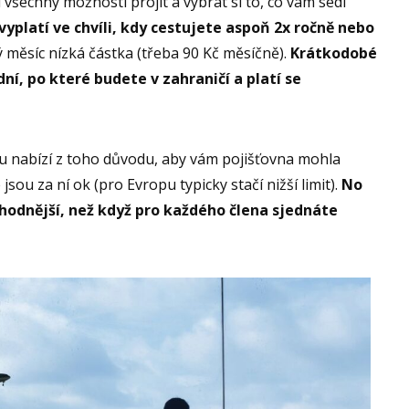
i všechny možnosti projít a vybrat si to, co vám sedí
vyplatí ve chvíli, kdy cestujete aspoň 2x ročně nebo
ý měsíc nízká částka (třeba 90 Kč měsíčně).
Krátkodobé
ní, po které budete v zahraničí a platí se
ou nabízí z toho důvodu, aby vám pojišťovna mohla
 jsou za ní ok (pro Evropu typicky stačí nižší limit).
No
výhodnější, než když pro každého člena sjednáte