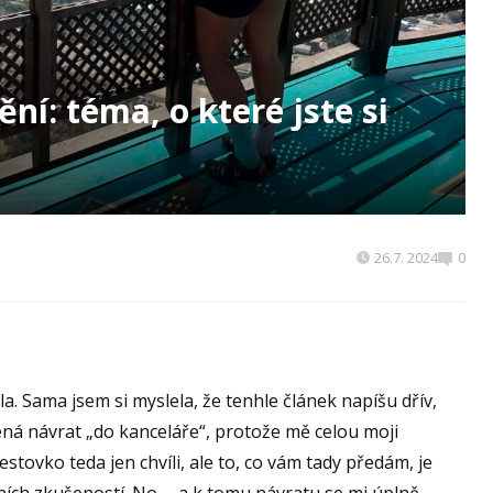
ění: téma, o které jste si
26.7. 2024
0
. Sama jsem si myslela, že tenhle článek napíšu dřív,
ená návrat „do kanceláře“, protože mě celou moji
tovko teda jen chvíli, ale to, co vám tady předám, je
ních zkušeností. No … a k tomu návratu se mi úplně