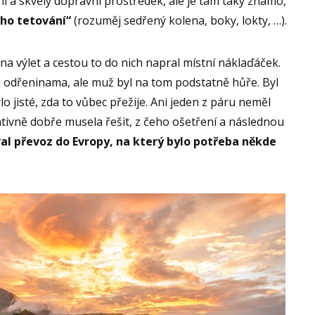
rdní a skvělý dopravní prostředek, ale je tam taky známo,
ho tetování“
(rozuměj sedřený kolena, boky, lokty, …).
 na výlet a cestou to do nich napral místní náklaďáček.
 odřeninama, ale muž byl na tom podstatně hůře. Byl
jisté, zda to vůbec přežije. Ani jeden z páru neměl
lativně dobře musela řešit, z čeho ošetření a následnou
l převoz do Evropy, na který bylo potřeba někde