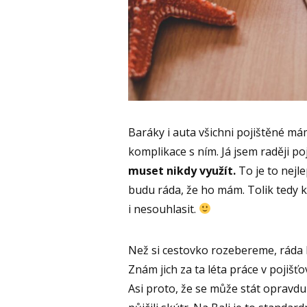
Baráky i auta všichni pojištěné mám
komplikace s ním. Já jsem raději po
muset nikdy využít.
To je to nejl
budu ráda, že ho mám. Tolik tedy
i nesouhlasit.
Než si cestovko rozebereme, ráda b
Znám jich za ta léta práce v pojišťo
Asi proto, že se může stát opravdu l