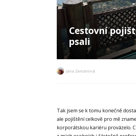
Cestovní pojišt
psali
Jana Zemanová
Tak jsem se k tomu konečně dostala
ale pojištění celkově pro mě znam
korporátskou kariéru provázelo. Ces
z mých osobních i částečně profes