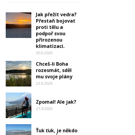
Jak přežít vedra?
Přestaň bojovat
proti tělu a
podpoř svou
přirozenou
klimatizaci.
30.6.2026
Chceš-li Boha
rozesmát, sděl
mu svoje plány
23.6.2026
Zpomal! Ale jak?
21.4.2026
Ťuk ťuk, je někdo