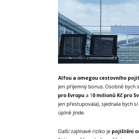
Alfou a omegou cestovního pojišt
jen příjemný bonus. Osobně bych s
pro Evropu
a 1
0 milionů Kč pro S
jen přestupovala), sjednala bych si
úplně jinde.
Další zajímavé riziko je
pojištění 