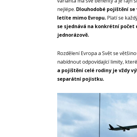
varianta má své benefity a je fajn s
nejlépe.
Dlouhodobé pojištění se 
letíte mimo Evropu.
Platí se každ
se sjednává na konkrétní počet d
jednorázově.
Rozdělení Evropa a Svět se většin
nabídnout odpovídající limity, které
a pojištění celé rodiny je vždy 
separátní pojistku.