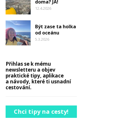
doma? JÁ!
12.4.2026
Být zase ta holka
od oceánu
5.3.2026
Přihlas se k mému
newsletteru a objev
praktické tipy, aplikace
a návody, které ti usnadní
cestování.
Chci tipy na cesty!