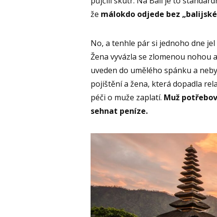
půjčili skútr. Na Bali je to standa
že
málokdo odjede bez „balijské
No, a tenhle pár si jednoho dne jel
Žena vyvázla se zlomenou nohou a
uveden do umělého spánku a nebylo 
pojištění a žena, která dopadla re
péči o muže zaplatí.
Muž potřebova
sehnat peníze.