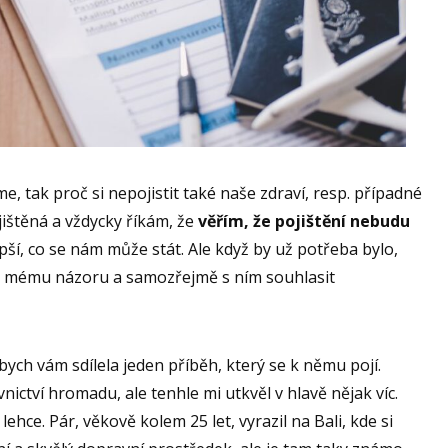
e, tak proč si nepojistit také naše zdraví, resp. případné
jištěná a vždycky říkám, že
věřím, že pojištění nebudu
epší, co se nám může stát. Ale když by už potřeba bylo,
 k mému názoru a samozřejmě s ním souhlasit
ych vám sdílela jeden příběh, který se k němu pojí.
vnictví hromadu, ale tenhle mi utkvěl v hlavě nějak víc.
ehce. Pár, věkově kolem 25 let, vyrazil na Bali, kde si