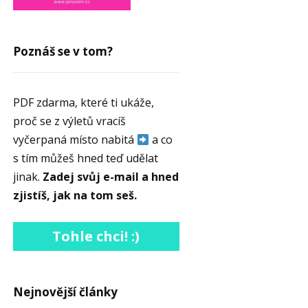
Poznáš se v tom?
PDF zdarma, které ti ukáže,
proč se z výletů vracíš
vyčerpaná místo nabitá
a co
s tím můžeš hned teď udělat
jinak.
Zadej svůj e-mail a hned
zjistíš, jak na tom seš.
Tohle chci! :)
Nejnovější články