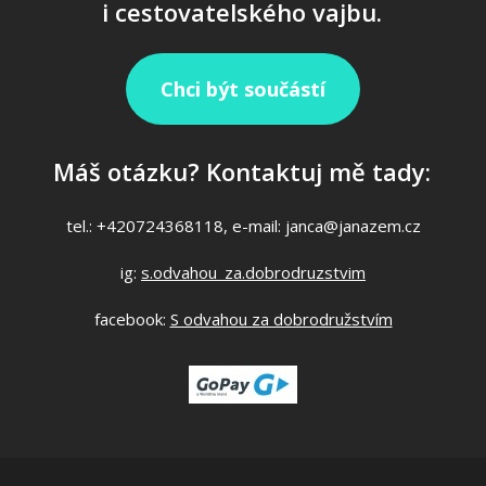
i cestovatelského vajbu.
Chci být součástí
Máš otázku? Kontaktuj mě tady:
tel.: +420724368118, e-mail: janca@janazem.cz
ig:
s.odvahou_za.dobrodruzstvim
facebook:
S odvahou za dobrodružstvím