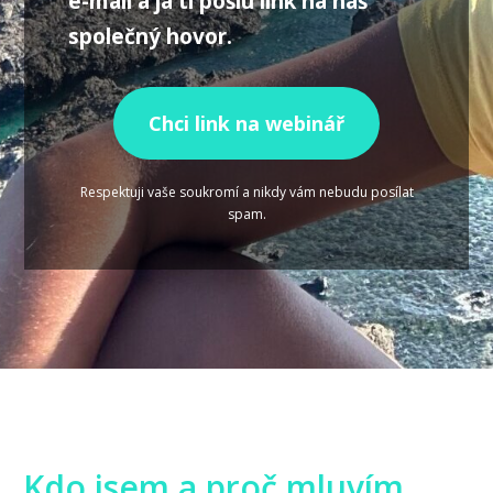
e-mail a já ti pošlu link na náš
společný hovor.
Chci link na webinář
Respektuji vaše soukromí a nikdy vám nebudu posílat
spam.
Kdo jsem a proč mluvím