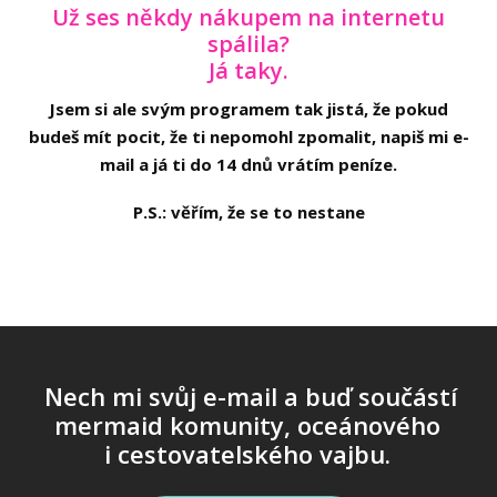
Už ses někdy nákupem na internetu
spálila?
Já taky.
Jsem si ale svým programem tak jistá, že pokud
budeš mít pocit, že ti nepomohl zpomalit, napiš mi e-
mail a já ti do 14 dnů vrátím peníze.
P.S.: věřím, že se to nestane
Nech mi svůj e-mail a buď součástí
mermaid komunity, oceánového
i cestovatelského vajbu.