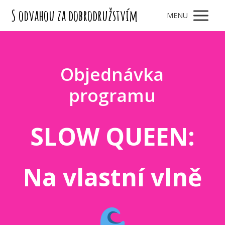
S odvahou za dobrodružstvím
MENU
Objednávka
programu
SLOW QUEEN:
Na vlastní vlně