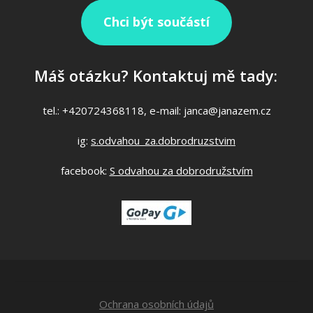
Chci být součástí
Máš otázku? Kontaktuj mě tady:
tel.: +420724368118, e-mail: janca@janazem.cz
ig:
s.odvahou_za.dobrodruzstvim
facebook:
S odvahou za dobrodružstvím
Ochrana osobních údajů