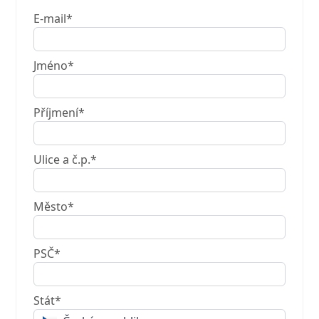
E-mail*
Jméno*
Příjmení*
Ulice a č.p.*
Město*
PSČ*
Stát*