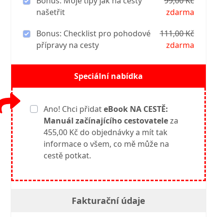
Bonus: Moje tipy jak na cesty
99,00 Kč
našetřit
zdarma
Bonus: Checklist pro pohodové
111,00 Kč
přípravy na cesty
zdarma
Speciální nabídka
Ano! Chci přidat
eBook NA CESTĚ:
Manuál začínajícího cestovatele
za
455,00 Kč do objednávky a mít tak
informace o všem, co mě může na
cestě potkat.
Fakturační údaje