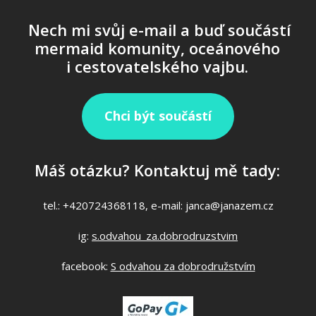
Nech mi svůj e-mail a buď součástí
mermaid komunity, oceánového
i cestovatelského vajbu.
Chci být součástí
Máš otázku? Kontaktuj mě tady:
tel.: +420724368118, e-mail: janca@janazem.cz
ig:
s.odvahou_za.dobrodruzstvim
facebook:
S odvahou za dobrodružstvím