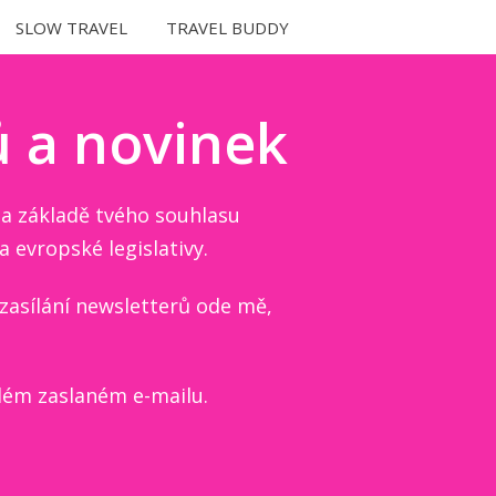
SLOW TRAVEL
TRAVEL BUDDY
ů a novinek
na základě tvého souhlasu
 a evropské legislativy.
zasílání newsletterů ode mě,
dém zaslaném e-mailu.