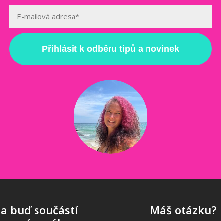
Přihlásit k odběru tipů a novinek
 a buď součástí
Máš otázku? 