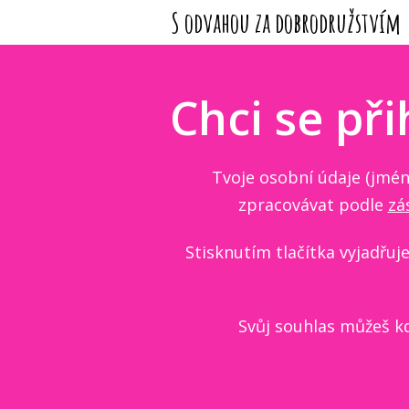
S odvahou za dobrodružstvím
Chci se při
Tvoje osobní údaje (jmén
zpracovávat podle
zá
Stisknutím tlačítka vyjadřu
Svůj souhlas můžeš k