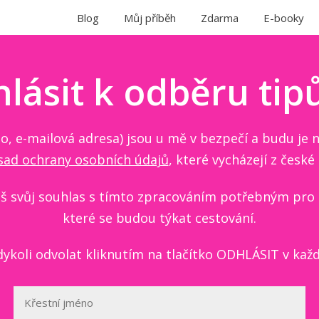
Blog
Můj příběh
Zdarma
E-booky
hlásit k odběru tip
o, e-mailová adresa) jsou u mě v bezpečí a budu je 
sad ochrany osobních údajů
, které vycházejí z české
ješ svůj souhlas s tímto zpracováním potřebným pro 
které se budou týkat cestování.
dykoli odvolat kliknutím na tlačítko ODHLÁSIT v kaž