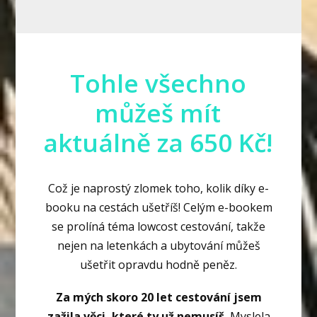
Tohle všechno
můžeš mít
aktuálně za 650 Kč!
Což je naprostý zlomek toho, kolik díky e-
booku na cestách ušetříš! Celým e-bookem
se prolíná téma lowcost cestování, takže
nejen na letenkách a ubytování můžeš
ušetřit opravdu hodně peněz.
Za mých skoro 20 let cestování jsem
zažila věci, které ty už nemusíš.
Myslela