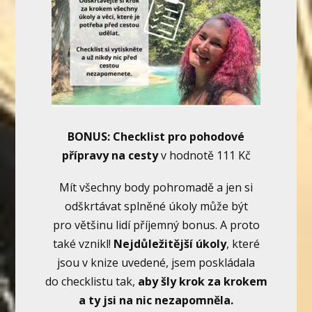
BONUS: Checklist pro pohodové
přípravy na cesty
v hodnotě 111 Kč
Mít všechny body pohromadě a jen si
odškrtávat splněné úkoly může být
pro většinu lidí příjemný bonus. A proto
také vznikl!
Nejdůležitější úkoly
, které
jsou v knize uvedené, jsem poskládala
do checklistu tak,
aby šly krok za krokem
a ty jsi na nic nezapomněla.