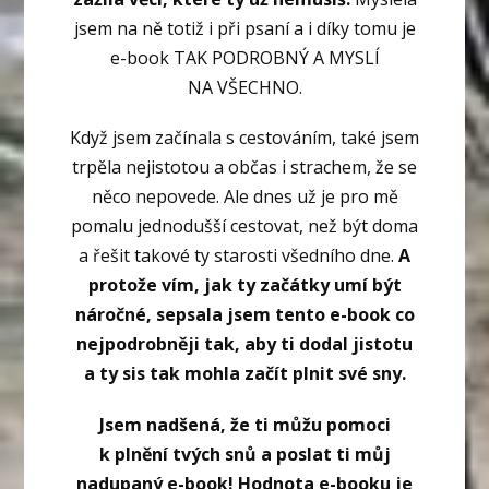
jsem na ně totiž i při psaní a i díky tomu je
e-book TAK PODROBNÝ A MYSLÍ
NA VŠECHNO.
Když jsem začínala s cestováním, také jsem
trpěla nejistotou a občas i strachem, že se
něco nepovede. Ale dnes už je pro mě
pomalu jednodušší cestovat, než být doma
a řešit takové ty starosti všedního dne.
A
protože vím, jak ty začátky umí být
náročné, sepsala jsem tento e-book co
nejpodrobněji tak, aby ti dodal jistotu
a ty sis tak mohla začít plnit své sny.
Jsem nadšená, že ti můžu pomoci
k plnění tvých snů a poslat ti můj
nadupaný
e-book! Hodnota e-booku je