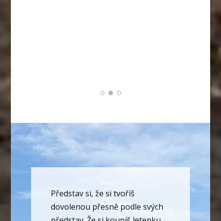
Lí Free-Soul
Tatérka a cestovatelka
Monika Štumpfová
Technická průvodkyně podnikáním
Představ si, že si tvoříš
dovolenou přesně podle svých
představ. Že si koupíš letenku,