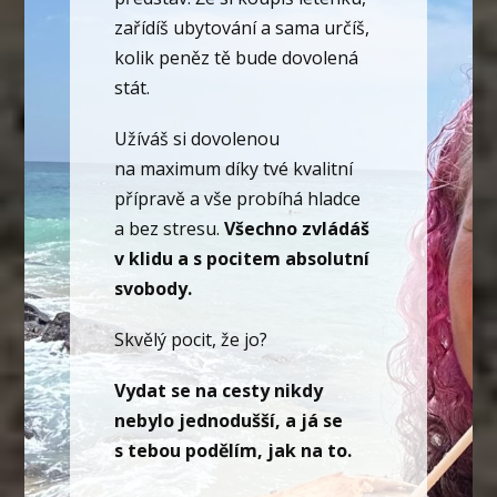
zařídíš ubytování a sama určíš,
kolik peněz tě bude dovolená
stát.
Užíváš si dovolenou
na maximum díky tvé kvalitní
přípravě a vše probíhá hladce
a bez stresu.
Všechno zvládáš
v klidu a s pocitem absolutní
svobody.
Skvělý pocit, že jo?
Vydat se na cesty nikdy
nebylo jednodušší, a já se
s tebou podělím, jak na to.