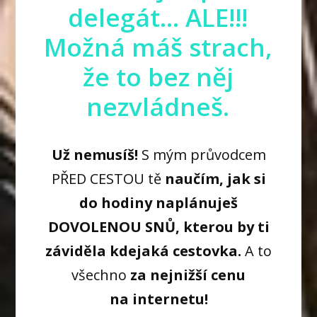
delegát... ALE!!!
Možná máš strach,
že to bez něj
nezvládneš.
Už nemusíš!
S mým průvodcem
PŘED CESTOU tě
naučím, jak si
do hodiny naplánuješ
DOVOLENOU SNŮ, kterou by ti
záviděla kdejaká cestovka.
A to
všechno
za nejnižší cenu
na internetu!