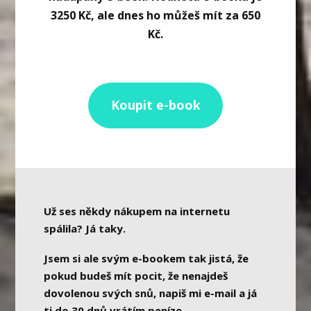
3250 Kč, ale dnes ho můžeš mít za 650
Kč.
Koupit e-book
Už ses někdy nákupem na internetu
spálila? Já taky.
Jsem si ale svým e-bookem tak jistá, že
pokud budeš mít pocit, že nenajdeš
dovolenou svých snů, napiš mi e-mail a já
ti do 30 dnů vrátím peníze.