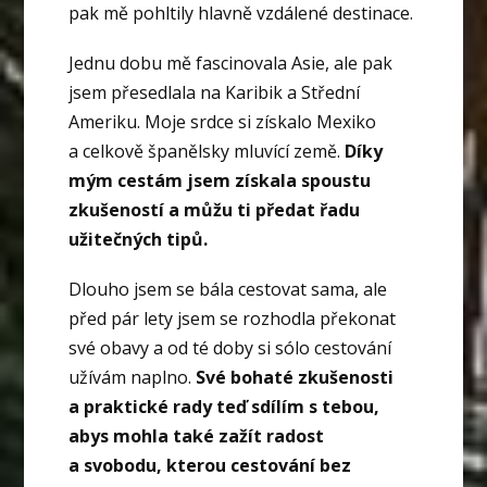
pak mě pohltily hlavně vzdálené destinace.
Jednu dobu mě fascinovala Asie, ale pak
jsem přesedlala na Karibik a Střední
Ameriku. Moje srdce si získalo Mexiko
a celkově španělsky mluvící země.
Díky
mým cestám jsem získala spoustu
zkušeností a můžu ti předat řadu
užitečných tipů.
Dlouho jsem se bála cestovat sama, ale
před pár lety jsem se rozhodla překonat
své obavy a od té doby si sólo cestování
užívám naplno.
Své bohaté zkušenosti
a praktické rady teď sdílím s tebou,
abys mohla také zažít radost
a svobodu, kterou cestování bez