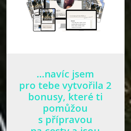
...navíc jsem
pro tebe vytvořila 2
bonusy, které ti
pomůžou
s přípravou
na cesty a jsou