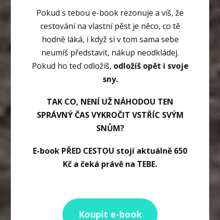
Pokud s tebou e-book rezonuje a víš, že
cestování na vlastní pěst je něco, co tě
hodně láká, i když si v tom sama sebe
neumíš představit, nákup neodkládej.
Pokud ho teď odložíš,
odložíš opět i svoje
sny.
TAK CO, NENÍ UŽ NÁHODOU TEN
SPRÁVNÝ ČAS VYKROČIT VSTŘÍC SVÝM
SNŮM?
E-book PŘED CESTOU stojí aktuálně 650
Kč a čeká právě na TEBE.
Koupit e-book