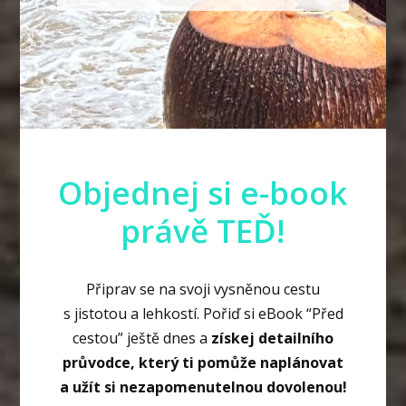
Objednej si e-book
právě TEĎ!
Připrav se na svoji vysněnou cestu
s jistotou a lehkostí. Pořiď si eBook “Před
cestou” ještě dnes a
získej detailního
průvodce, který ti pomůže naplánovat
a užít si nezapomenutelnou dovolenou!