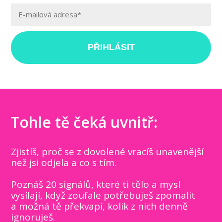
PŘIHLÁSIT
Tohle tě čeká uvnitř:
Zjistíš, proč se z dovolené vracíš unavenější
než jsi odjela a co s tím.
Poznáš 20 signálů, které ti tělo a mysl
vysílají, když zoufale potřebuješ zpomalit
a možná tě překvapí, kolik z nich denně
ignoruješ.