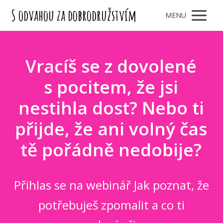
S odvahou za dobrodružstvím
MENU
Vracíš se z dovolené
s pocitem, že jsi
nestihla dost? Nebo ti
přijde, že ani volný čas
tě pořádně nedobije?
Přihlas se na webinář Jak poznat, že
potřebuješ zpomalit a co ti