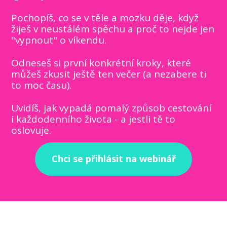
Pochopíš, co se v těle a mozku děje, když
žiješ v neustálém spěchu a proč to nejde jen
"vypnout" o víkendu.
Odneseš si první konkrétní kroky, které
můžeš zkusit ještě ten večer (a nezabere ti
to moc času).
Uvidíš, jak vypadá pomalý způsob cestování
i každodenního života - a jestli tě to
oslovuje.
Chci se přihlásit na webinář